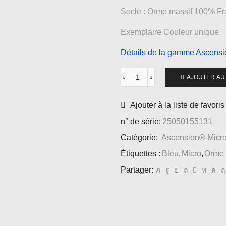
Socle : Orme massif 100% Fran
Exemplaire Couleur unique.
Détails de la gamme Ascens
AJOUTER AU
Ajouter à la liste de favoris
n° de série:
25050155131
Catégorie:
Ascension® Micr
Étiquettes :
Bleu
,
Micro
,
Orme
Partager: