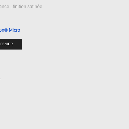
ce , finition satinée
ion® Micro
 PANIER
o