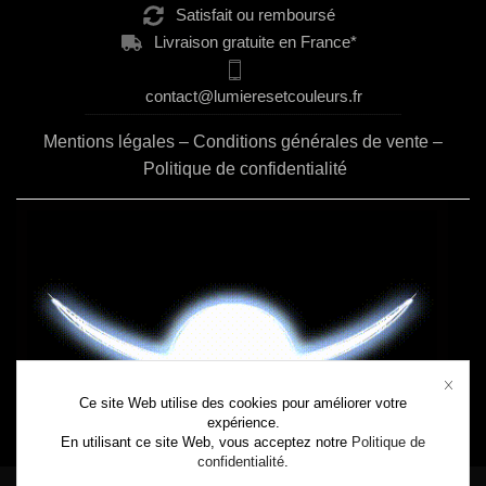
Satisfait ou remboursé
Livraison gratuite en France*
contact@lumieresetcouleurs.fr
..................................................................................................................................................
Mentions légales
–
Conditions générales de vente
–
Politique de confidentialité
Ce site Web utilise des cookies pour améliorer votre
expérience.
En utilisant ce site Web, vous acceptez notre
Politique de
confidentialité
.