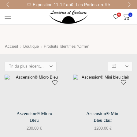
Exposition 11-12 août Les Portes-en-Ré
0
0
Accueil
Boutique
Produits Identifiés “Orme”
Ascension® Micro
Ascension® Mini
Bleu
Bleu clair
230.00
€
1200.00
€