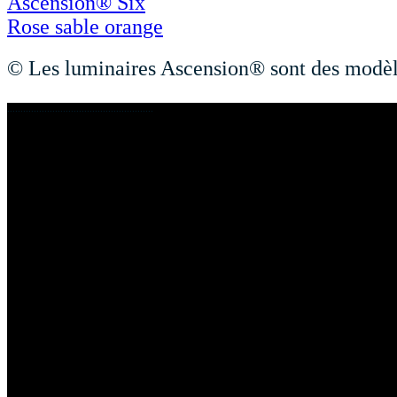
Ascension® Six
Rose sable orange
© Les luminaires Ascension® sont des modèles
.......................................................