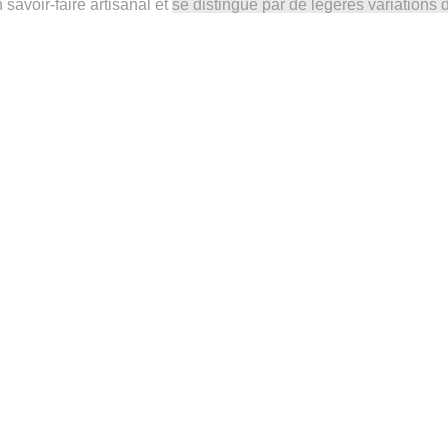
un savoir-faire artisanal et
se distingue par de légères variations