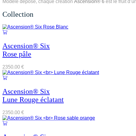
Modèle déposé, chaque création
Ascension® 6
est le fruit d’
Collection
Ascension® Six
Rose pâle
2350.00
€
Ascension® Six
Lune Rouge éclatant
2350.00
€