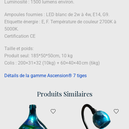
Luminosité : 1500 lumens environ.
Ampoules fournies : LED blanc de 2w à 4w, E14, G9.
Etiquette énergie : E, F. Température de couleur 2700K à
5000K.
Certification CE
Taille et poids:
Produit seul: 185*50*50cm, 10 kg
Colis : 200×31×32 (10kg) + 60×40×40 cm (6kg)
Détails de la gamme Ascension® 7 tiges
Produits Similaires