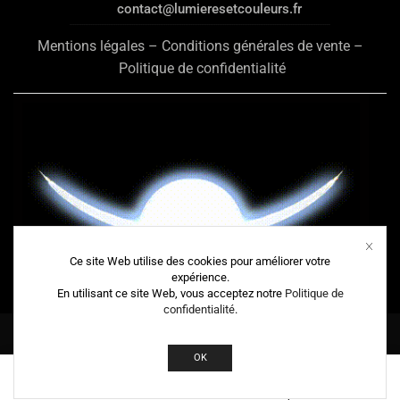
contact@lumieresetcouleurs.fr
..................................................................................................................................................
Mentions légales
–
Conditions générales de vente
–
Politique de confidentialité
Ce site Web utilise des cookies pour améliorer votre
expérience.
En utilisant ce site Web, vous acceptez notre
Politique de
confidentialité
.
Copyright © 2026
Lumières et Couleurs.
OK
Instagram
Accueil
Modèles
Nature
Boutique