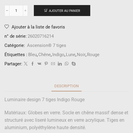
AJOUTER AU PANIER
Ajouter à la liste de favoris
n° de série:
26020716214
Catégorie:
Ascension® 7 tiges
Étiquettes :
Bleu
,
Chêne
,
Indigo
,
Lune
,
Noir
,
Rouge
Partager:
DESCRIPTION
Luminaire design 7 tiges Indigo Rouge
Matériaux: Globes en verre. Socle en chêne massif dense et
structuré avec liseré lumineux en verre acrylique. Tiges en
aluminium, polyéthylène haute densité.