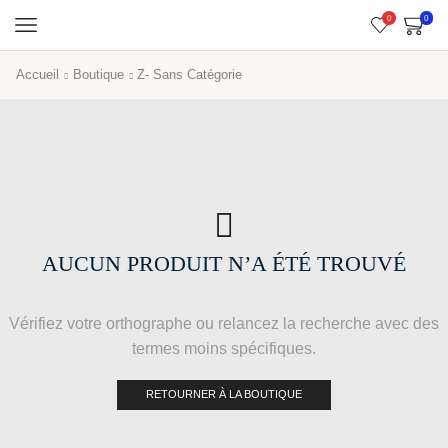
0
0
Accueil
Boutique
Z- Sans Catégorie
AUCUN PRODUIT N’A ÉTÉ TROUVÉ
Vérifiez votre orthographe ou relancez la recherche avec des
termes moins spécifiques.
RETOURNER À LA BOUTIQUE