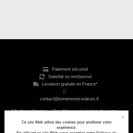
.......................................................
Paiement sécurisé
Satisfait ou remboursé
Livraison gratuite en France*
contact@lumieresetcouleurs.fr
..................................................................................................................................................
Mentions légales
–
Conditions générales de vente
–
Politique de confidentialité
Ce site Web utilise des cookies pour améliorer votre
expérience.
En utilisant ce site Web, vous acceptez notre
Politique de