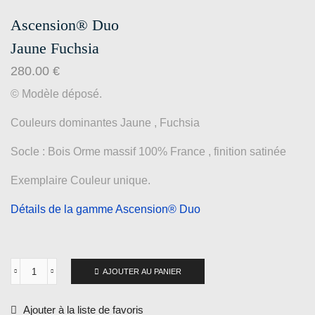
Ascension® Duo
Jaune Fuchsia
280.00
€
© Modèle déposé.
Couleurs dominantes Jaune , Fuchsia
Socle : Bois Orme massif 100% France , finition satinée
Exemplaire Couleur unique.
Détails de la gamme Ascension® Duo
AJOUTER AU PANIER
Ajouter à la liste de favoris