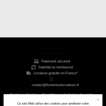
.......................................................
Paiement sécurisé
Satisfait ou remboursé
Livraison gratuite en France*
contact@lumieresetcouleurs.fr
..................................................................................................................................................
Mentions légales
–
Conditions générales de vente
–
Politique de confidentialité
Ce site Web utilise des cookies pour améliorer votre