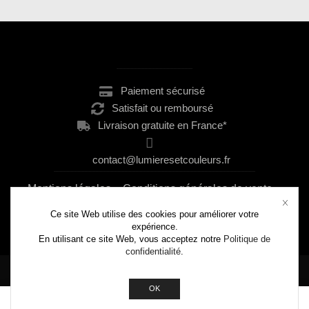
.......................................................
Paiement sécurisé
Satisfait ou remboursé
Livraison gratuite en France*
contact@lumieresetcouleurs.fr
..................................................................................................................................................
Mentions légales
–
Conditions générales de vente
–
Politique de confidentialité
Ce site Web utilise des cookies pour améliorer votre
expérience.
En utilisant ce site Web, vous acceptez notre
Politique de
confidentialité
.
Copyright © 2026
Lumières et Couleurs.
OK